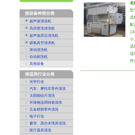
名
型
按设备种类分类
流
超声波清洗机
配
高压喷洗清洗机
13
超声波高压清洗机
小
碳氢真空清洗机
适
滚动清洗机
适
自动刷洗机
件
其他设备
按适用行业分类
光学行业
汽车、摩托车零件清洗
太阳能硅片清洗
环保物流周转箱清洗
五金精密零件清洗
电子行业
窗帘、高尔夫球具清洗
医疗器具清洗