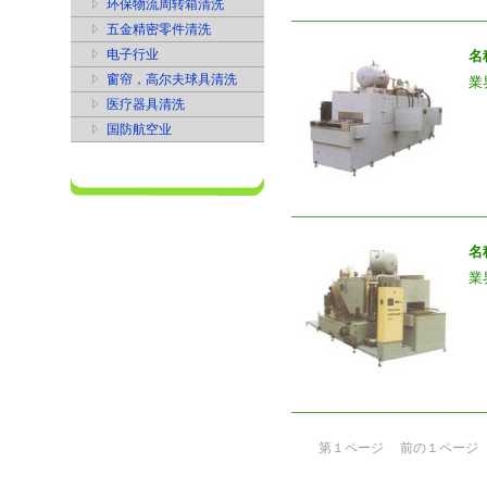
环保物流周转箱清洗
五金精密零件清洗
电子行业
名
窗帘，高尔夫球具清洗
業
医疗器具清洗
国防航空业
名
業
第１ページ
前の１ページ