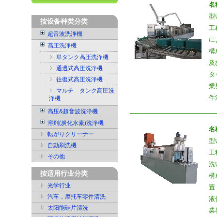
名
型
按设备种类分类
工
超音波洗浄機
に
高圧洗浄機
構
単タンク高圧洗浄機
及
通過式高圧洗浄機
タ
往復式高圧洗浄機
業
マルチ タンク高圧洗
件
浄機
高压&超音波洗浄機
溶剤(炭化水素)洗浄機
名
転がりクリーナー
型
自動刷洗機
工
その他
洗
按适用行业分类
構
光学行业
置
汽车，摩托车零件清洗
液
太阳能硅片清洗
業